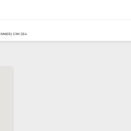
s / Services
VANIER) G1M 2E4