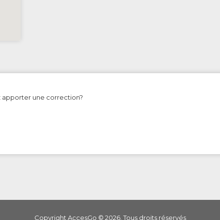
z apporter une correction?
Copyright AccesGo ©
2026
. Tous droits réservés