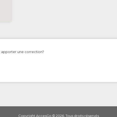
z apporter une correction?
Copyright AccesGo ©
2026
. Tous droits réservés