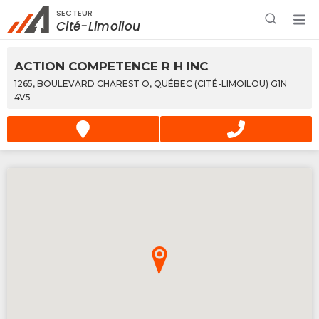
SECTEUR
Rechercher à proximité - Entreprise / Rabais /
Cité-Limoilou
Services
ACTION COMPETENCE R H INC
1265, BOULEVARD CHAREST O, QUÉBEC (CITÉ-LIMOILOU) G1N
4V5