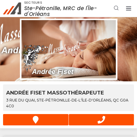
SECTEURS
Ste-Pétronille, MRC de l'Île-
Rechercher à proximité - Entreprise / Rabais /
d'Orléans
Services
ANDRÉE FISET MASSOTHÉRAPEUTE
3 RUE DU QUAI, STE-PÉTRONILLE-DE-L'ÎLE-D'ORLÉANS, QC G0A
4C0