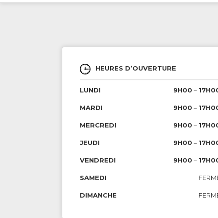
HEURES D’OUVERTURE
LUNDI
9H00
–
17H0
MARDI
9H00
–
17H0
MERCREDI
9H00
–
17H0
JEUDI
9H00
–
17H0
VENDREDI
9H00
–
17H0
SAMEDI
FERM
DIMANCHE
FERM