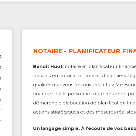
NOTAIRE - PLANIFICATEUR FIN
0
Benoit Huot
, notaire et planificateur financ
0
besoins en notariat et conseils financiers. Ri
0
qualités que vous retrouverez chez Me Benoi
0
financier est la personne toute désignée p
0
démarche d'élaboration de planification fina
É
actions stratégiques et des mesures réalistes
É
Un langage simple. À l’écoute de vos besoi