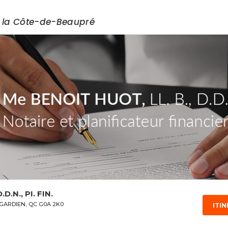
s / Services
 la Côte-de-Beaupré
D.N., PI. FIN.
GARDIEN, QC G0A 2K0
ITIN