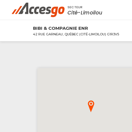
SECTEUR
Rechercher à proximité - Entreprise / Rabai
Cité-Limoilou
BIBI & COMPAGNIE ENR
42 RUE GARNEAU, QUÉBEC (CITÉ-LIMOILOU) G1R3V5