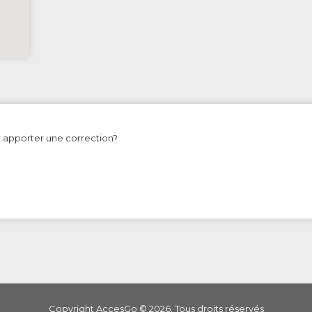
z apporter une correction?
Copyright AccesGo ©
2026
. Tous droits réservés