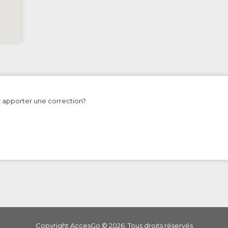
z apporter une correction?
Copyright AccesGo ©
2026
. Tous droits réservés