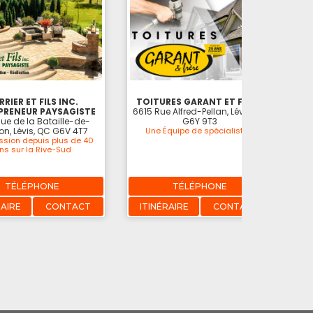
RIER ET FILS INC.
TOITURES GARANT ET FRÈRE
PRENEUR PAYSAGISTE
6615 Rue Alfred-Pellan, Lévis, QC
ue de la Bataille-de-
G6Y 9T3
lon, Lévis, QC G6V 4T7
Une Équipe de spécialistes!
ssion depuis plus de 40
ns sur la Rive-Sud
TÉLÉPHONE
TÉLÉPHONE
RAIRE
CONTACT
ITINÉRAIRE
CONTACT
I