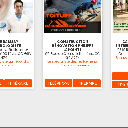
RE RAMSAY
CONSTRUCTION
CAR
ROLOGISTE
RÉNOVATION PHILIPPE
ENTRE
vard Guillaume-
LAPOINTE
5361 R
e 100 Lévis, QC G6V
95 Rue de Courcelette, Lévis, QC
Caril
4Z4
G6V 2T4
Une pa
a
giste qui répond à
Le spécialiste des revêtements
 besoins!
extérieurs et toitures
E
ITINÉRAIRE
TÉLÉPHONE
ITINÉRAIRE
ITINÉ