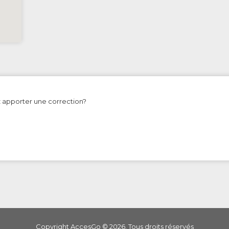
z apporter une correction?
Copyright AccesGo ©
2026
. Tous droits réservés