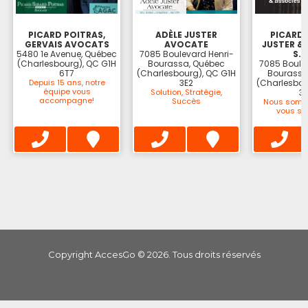
PICARD POITRAS,
ADÈLE JUSTER
PICARD
GERVAIS AVOCATS
AVOCATE
JUSTER &
5480 1e Avenue, Québec
7085 Boulevard Henri-
S.N
(Charlesbourg), QC G1H
Bourassa, Québec
7085 Boule
6T7
(Charlesbourg), QC G1H
Bourassa
Depuis 15 ans, notre
3E2
(Charlesbou
équipe vous
Solution, Stratégie,
3
accompagne!
Succès
Nous somm
vous sup
Copyright AccesGo ©
2026
. Tous droits réservés