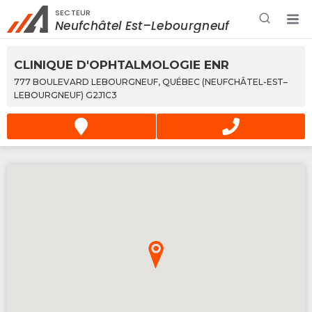
SECTEUR
Rechercher à proximité - Entreprise / Rabais /
Neufchâtel Est–Lebourgneuf
Services
CLINIQUE D'OPHTALMOLOGIE ENR
777 BOULEVARD LEBOURGNEUF, QUÉBEC (NEUFCHÂTEL-EST–
LEBOURGNEUF) G2J1C3