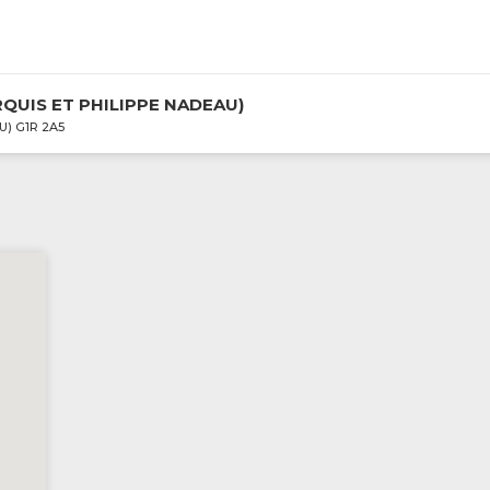
s / Services
QUIS ET PHILIPPE NADEAU)
U) G1R 2A5