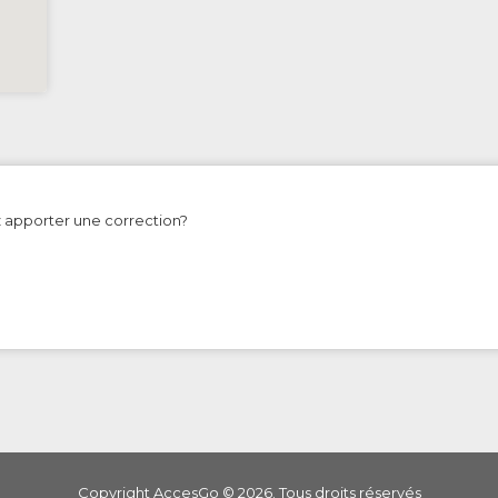
z apporter une correction?
Copyright AccesGo ©
2026
. Tous droits réservés