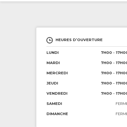
HEURES D’OUVERTURE
LUNDI
7H00
–
17H0
MARDI
7H00
–
17H0
MERCREDI
7H00
–
17H0
JEUDI
7H00
–
17H0
VENDREDI
7H00
–
17H0
SAMEDI
FERM
DIMANCHE
FERM