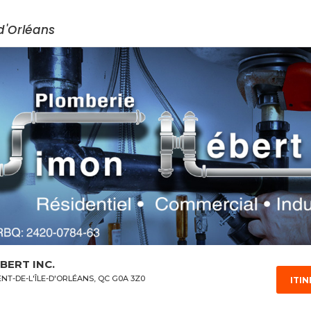
s / Services
-d'Orléans
BERT INC.
NT-DE-L'ÎLE-D'ORLÉANS, QC G0A 3Z0
ITIN