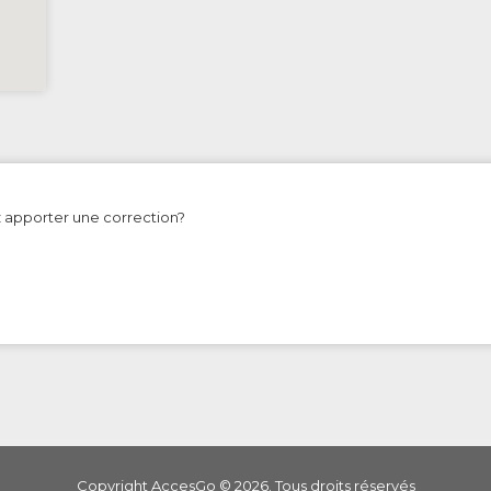
z apporter une correction?
Copyright AccesGo ©
2026
. Tous droits réservés