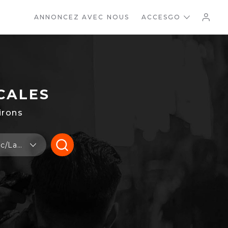
ANNONCEZ AVEC NOUS
ACCESGO
CALES
irons
Où: Fossambault-sur-le-Lac/Lac St-Joseph