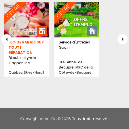
10% DE RABAIS SUR
Service d'Entretien
TOUTE
Godin
RÉPARATION
Bijouterie Lynda
Ste-Anne-de-
Gagnon inc.
Beaupré, MRC de la
Québec (Rive-Nord)
Côte-de-Beaupré
Copyright AccesGo ©
2026
. Tous droits réservés