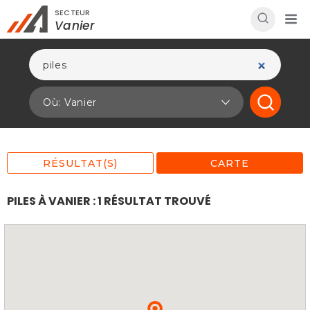
SECTEUR
Rechercher à proximité - Entreprise / Rabais /
Vanier
Services
Où: Vanier
RÉSULTAT(S)
CARTE
PILES À VANIER : 1 RÉSULTAT TROUVÉ