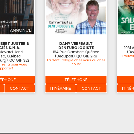
ANNONCE
BERT JUSTER &
DANY VERREAULT
IÉS S.N.A.
DENTUROLOGISTE
1031 
levard Henri-
184 Rue Cambert, Québec
(Be
sa, Québec
(Beauport), QC G1B 2R9
Trouvez
urg), QC G1H 3E2
La denturologie chez vous ou chez
nous!
es là pour vous
pporter!
LÉPHONE
TÉLÉPHONE
CONTACT
ITINÉRAIRE
CONTACT
ITINÉ