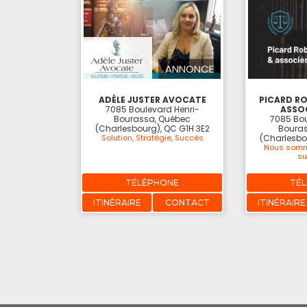
ANNONCE
ADÈLE JUSTER AVOCATE
PICARD RO
7085 Boulevard Henri-
ASSOC
Bourassa, Québec
7085 Bou
(Charlesbourg), QC G1H 3E2
Bouras
Solution, Stratégie, Succès
(Charlesbo
Nous somm
su
TÉLÉPHONE
TÉ
ITINÉRAIRE
CONTACT
ITINÉRAIRE