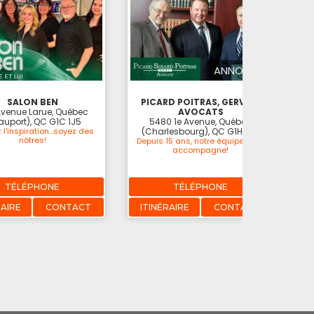
ANNONCE
SALON BEN
PICARD POITRAS, GERVAIS
Avenue Larue, Québec
AVOCATS
auport), QC G1C 1J5
5480 1e Avenue, Québec
 l'inspiration...soyez des
(Charlesbourg), QC G1H 6T7
nôtres!
Depuis 15 ans, notre équipe vous
accompagne!
TÉLÉPHONE
TÉLÉPHONE
RAIRE
CONTACT
ITINÉRAIRE
CONTACT