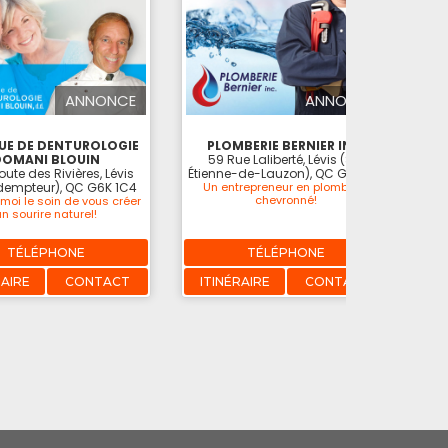
ANNONCE
ANNONCE
UE DE DENTUROLOGIE
PLOMBERIE BERNIER INC.
TO
DOMANI BLOUIN
59 Rue Laliberté, Lévis (St-
27
ute des Rivières, Lévis
Étienne-de-Lauzon), QC G6J 1Z5
dempteur), QC G6K 1C4
Un entrepreneur en plomberie
Toi
chevronné!
moi le soin de vous créer
un sourire naturel!
TÉLÉPHONE
TÉLÉPHONE
RAIRE
CONTACT
ITINÉRAIRE
CONTACT
I