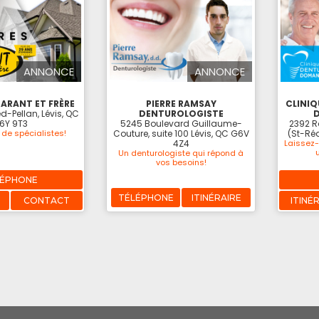
ANNONCE
ANNONCE
ARANT ET FRÈRE
PIERRE RAMSAY
CLINIQ
d-Pellan, Lévis, QC
DENTUROLOGISTE
6Y 9T3
5245 Boulevard Guillaume-
2392 Ro
de spécialistes!
Couture, suite 100 Lévis, QC G6V
(St-Ré
4Z4
Laissez-
Un denturologiste qui répond à
vos besoins!
LÉPHONE
TÉLÉPHONE
ITINÉRAIRE
CONTACT
ITINÉ