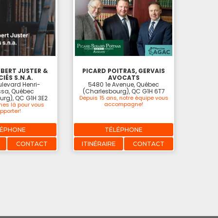
BERT JUSTER &
PICARD POITRAS, GERVAIS
IÉS S.N.A.
AVOCATS
levard Henri-
5480 1e Avenue, Québec
sa, Québec
(Charlesbourg), QC G1H 6T7
urg), QC G1H 3E2
Depuis 15 ans, notre équipe vous
accompagne!
es là pour vous
pporter!
LÉPHONE
TÉLÉPHONE
CONTACT
ITINÉRAIRE
CONTACT