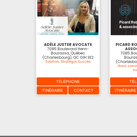
ADÈLE JUSTER AVOCATE
PICARD RO
7085 Boulevard Henri-
ASSOC
Bourassa, Québec
7085 Bou
(Charlesbourg), QC G1H 3E2
Bouras
Solution, Stratégie, Succès
(Charlesbo
Nous somm
su
TÉLÉPHONE
TÉ
ITINÉRAIRE
CONTACT
ITINÉRAIRE