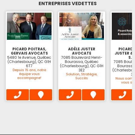
ENTREPRISES VEDETTES
PICARD POITRAS,
ADÈLE JUSTER
PICARD
GERVAIS AVOCATS
AVOCATE
JUSTER &
5480 1e Avenue, Québec
7085 Boulevard Henri-
S.N
(Charlesbourg), QC G1H
Bourassa, Québec
7085 Boule
6T7
(Charlesbourg), QC G1H
Bourassa
Depuis 15 ans, notre
3E2
(Charlesbou
équipe vous
Solution, Stratégie,
3
accompagne!
Succès
Nous somm
vous sup