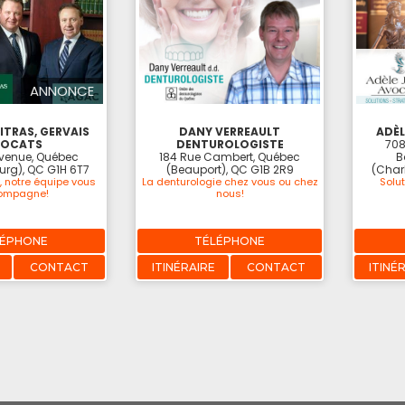
ANNONCE
ITRAS, GERVAIS
DANY VERREAULT
ADÈL
VOCATS
DENTUROLOGISTE
708
Avenue, Québec
184 Rue Cambert, Québec
B
urg), QC G1H 6T7
(Beauport), QC G1B 2R9
(Char
, notre équipe vous
La denturologie chez vous ou chez
Solut
ompagne!
nous!
LÉPHONE
TÉLÉPHONE
CONTACT
ITINÉRAIRE
CONTACT
ITINÉ