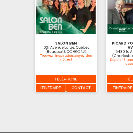
SALON BEN
PICARD PO
1031 Avenue Larue, Québec
A
(Beauport), QC G1C 1J5
5480 1e 
Trouvez l'inspiration...soyez des
(Charlesbo
nôtres!
Depuis 15 ans
acc
TÉLÉPHONE
TÉ
ITINÉRAIRE
CONTACT
ITINÉRAIRE