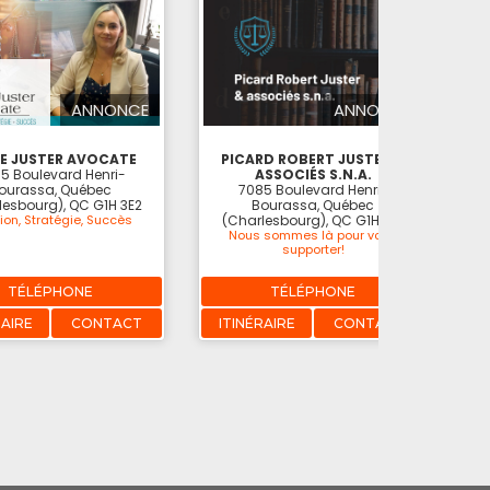
ANNONCE
ANNONCE
E JUSTER AVOCATE
PICARD ROBERT JUSTER &
5 Boulevard Henri-
ASSOCIÉS S.N.A.
ourassa, Québec
7085 Boulevard Henri-
lesbourg), QC G1H 3E2
Bourassa, Québec
ion, Stratégie, Succès
(Charlesbourg), QC G1H 3E2
Nous sommes là pour vous
supporter!
TÉLÉPHONE
TÉLÉPHONE
RAIRE
CONTACT
ITINÉRAIRE
CONTACT