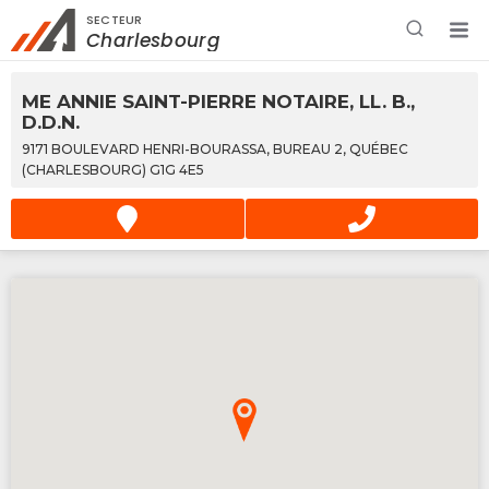
SECTEUR
Rechercher à proximité - Entreprise / Rabais /
Charlesbourg
Services
ME ANNIE SAINT-PIERRE NOTAIRE, LL. B.,
D.D.N.
9171 BOULEVARD HENRI-BOURASSA, BUREAU 2, QUÉBEC
(CHARLESBOURG) G1G 4E5