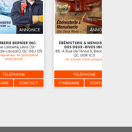
ANNONCE
ANNONCE
BERIE BERNIER INC.
ÉBÉNISTERIE & MENUISERIE
C
e Laliberté, Lévis (St-
DES DEUX-RIVES INC.
-de-Lauzon), QC G6J 1Z5
85-A Rue de l'Anse S, Beaumont,
repreneur en plomberie
QC G0R 1C0
chevronné!
Un savoir-faire unique!
Rén
TÉLÉPHONE
TÉLÉPHONE
RAIRE
CONTACT
ITINÉRAIRE
CONTACT
I