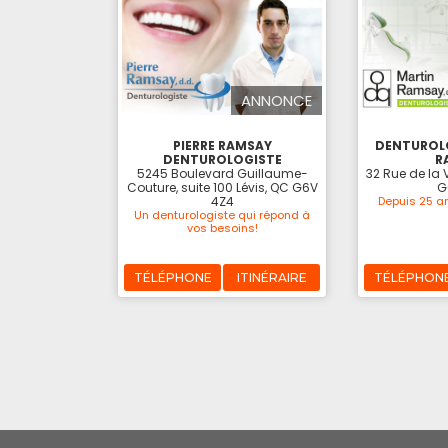
ANNONCE
PIERRE RAMSAY
DENTUROL
DENTUROLOGISTE
R
5245 Boulevard Guillaume-
32 Rue de la V
Couture, suite 100 Lévis, QC G6V
G
4Z4
Depuis 25 an
Un denturologiste qui répond à
vos besoins!
TÉLÉPHONE
ITINÉRAIRE
TÉLÉPHON