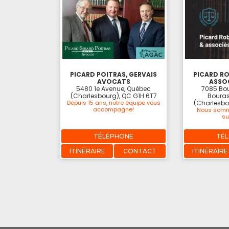
PICARD POITRAS, GERVAIS
PICARD RO
AVOCATS
ASSOC
5480 1e Avenue, Québec
7085 Bou
(Charlesbourg), QC G1H 6T7
Bouras
Depuis 15 ans, notre équipe vous
(Charlesbo
accompagne!
Nous somm
su
TÉLÉPHONE
TÉ
ITINÉRAIRE
CONTACT
ITINÉRAIRE