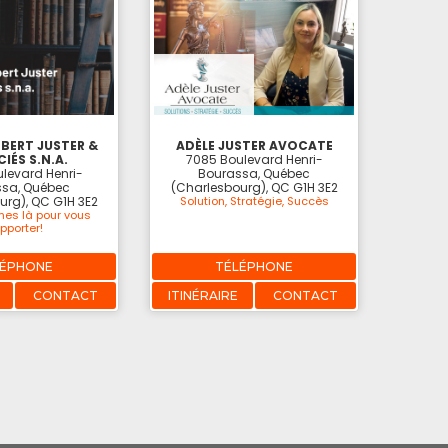
BERT JUSTER &
ADÈLE JUSTER AVOCATE
IÉS S.N.A.
7085 Boulevard Henri-
levard Henri-
Bourassa, Québec
sa, Québec
(Charlesbourg), QC G1H 3E2
urg), QC G1H 3E2
Solution, Stratégie, Succès
es là pour vous
pporter!
LÉPHONE
TÉLÉPHONE
CONTACT
ITINÉRAIRE
CONTACT