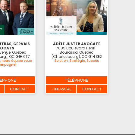
ITRAS, GERVAIS
ADÈLE JUSTER AVOCATE
VOCATS
7085 Boulevard Henri-
Avenue, Québec
Bourassa, Québec
urg), QC G1H 6T7
(Charlesbourg), QC G1H 3E2
, notre équipe vous
Solution, Stratégie, Succès
ompagne!
LÉPHONE
TÉLÉPHONE
CONTACT
ITINÉRAIRE
CONTACT