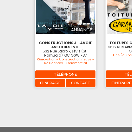
ANNONCE
CONSTRUCTIONS J. LAVOIE
TOITURES G
ASSOCIÉS INC.
6615 Rue Alfre
532 Rue Lacroix, Lévis (St-
G
Romuald), QC G6W 7B7
Une Équipe 
Rénovation - Construction neuve -
Résidentiel - Commercial
TÉLÉPHONE
TÉ
ITINÉRAIRE
CONTACT
ITINÉRAIRE