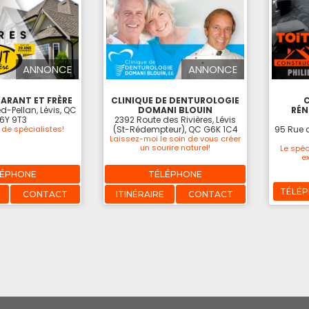
ANNONCE
ANNONCE
ARANT ET FRÈRE
CLINIQUE DE DENTUROLOGIE
d-Pellan, Lévis, QC
DOMANI BLOUIN
RÉN
6Y 9T3
2392 Route des Rivières, Lévis
de spécialistes!
(St-Rédempteur), QC G6K 1C4
95 Rue d
Laissez-moi le soin de vous créer
un sourire naturel!
Le spéc
ex
LÉPHONE
TÉLÉPHONE
TÉLÉ
CONTACT
ITINÉRAIRE
CONTACT