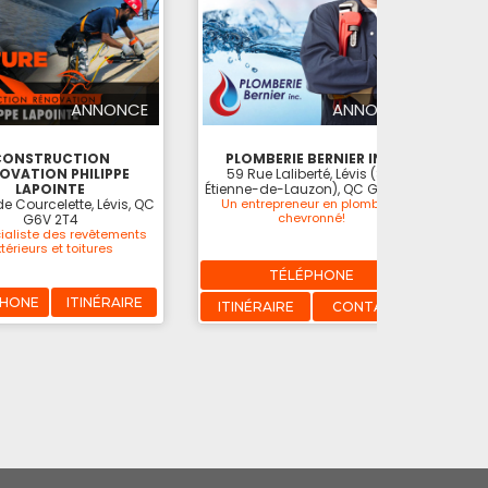
ANNONCE
ANNONCE
CONSTRUCTION
PLOMBERIE BERNIER INC.
D
OVATION PHILIPPE
59 Rue Laliberté, Lévis (St-
LAPOINTE
Étienne-de-Lauzon), QC G6J 1Z5
32 
e Courcelette, Lévis, QC
Un entrepreneur en plomberie
chevronné!
G6V 2T4
D
ialiste des revêtements
térieurs et toitures
TÉLÉPHONE
PHONE
ITINÉRAIRE
T
ITINÉRAIRE
CONTACT