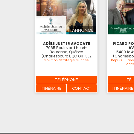
ANNONCE
ADÈLE JUSTER AVOCATE
PICARD PO
7085 Boulevard Henri-
A
Bourassa, Québec
5480 1e 
(Charlesbourg), QC G1H 3E2
(Charlesbo
Solution, Stratégie, Succès
Depuis 15 ans
acc
TÉLÉPHONE
TÉ
ITINÉRAIRE
CONTACT
ITINÉRAIRE