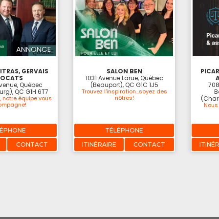
ANNONCE
ITRAS, GERVAIS
SALON BEN
PICA
VOCATS
1031 Avenue Larue, Québec
A
Avenue, Québec
(Beauport), QC G1C 1J5
708
urg), QC G1H 6T7
Trouvez l'inspiration...soyez des
B
nôtres!
, notre équipe vous
(Char
ompagne!
Nous
LÉPHONE
TÉLÉPHONE
CONTACT
ITINÉRAIRE
CONTACT
ITINÉ