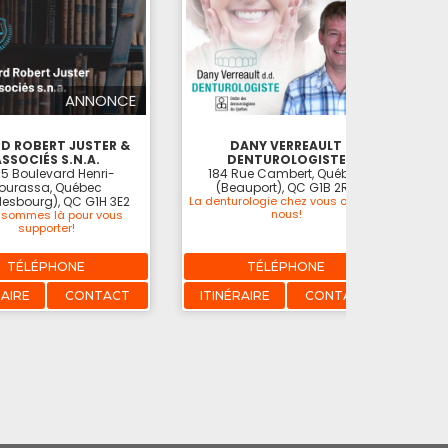
ANNONCE
RD ROBERT JUSTER &
DANY VERREAULT
SSOCIÉS S.N.A.
DENTUROLOGISTE
5 Boulevard Henri-
184 Rue Cambert, Québec
ourassa, Québec
(Beauport), QC G1B 2R9
lesbourg), QC G1H 3E2
La denturologie chez vous ou chez
nous!
 sommes là pour vous
supporter!
TÉLÉPHONE
TÉLÉPHONE
RAIRE
CONTACT
ITINÉRAIRE
CONTACT