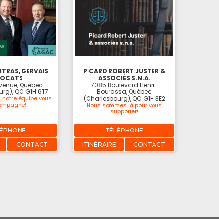
ITRAS, GERVAIS
PICARD ROBERT JUSTER &
VOCATS
ASSOCIÉS S.N.A.
Avenue, Québec
7085 Boulevard Henri-
urg), QC G1H 6T7
Bourassa, Québec
, notre équipe vous
(Charlesbourg), QC G1H 3E2
ompagne!
Nous sommes là pour vous
supporter!
LÉPHONE
TÉLÉPHONE
CONTACT
ITINÉRAIRE
CONTACT