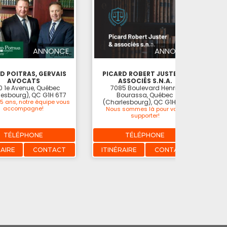
ANNONCE
ANNONCE
D POITRAS, GERVAIS
PICARD ROBERT JUSTER &
AVOCATS
ASSOCIÉS S.N.A.
 1e Avenue, Québec
7085 Boulevard Henri-
lesbourg), QC G1H 6T7
Bourassa, Québec
15 ans, notre équipe vous
(Charlesbourg), QC G1H 3E2
accompagne!
Nous sommes là pour vous
supporter!
TÉLÉPHONE
TÉLÉPHONE
RAIRE
CONTACT
ITINÉRAIRE
CONTACT