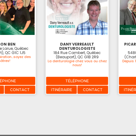
LON BEN
DANY VERREAULT
PICAR
e Larue, Québec
DENTUROLOGISTE
t), QC G1C 1J5
184 Rue Cambert, Québec
5480
piration...soyez des
(Beauport), QC G1B 2R9
(Char
nôtres!
La denturologie chez vous ou chez
Depuis 
nous!
LÉPHONE
TÉLÉPHONE
CONTACT
ITINÉRAIRE
CONTACT
ITINÉ