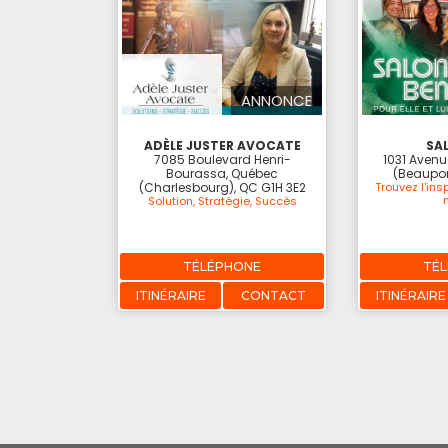
ANNONCE
ADÈLE JUSTER AVOCATE
SA
7085 Boulevard Henri-
1031 Avenu
Bourassa, Québec
(Beaupor
(Charlesbourg), QC G1H 3E2
Trouvez l'ins
Solution, Stratégie, Succès
TÉLÉPHONE
TÉ
ITINÉRAIRE
CONTACT
ITINÉRAIRE