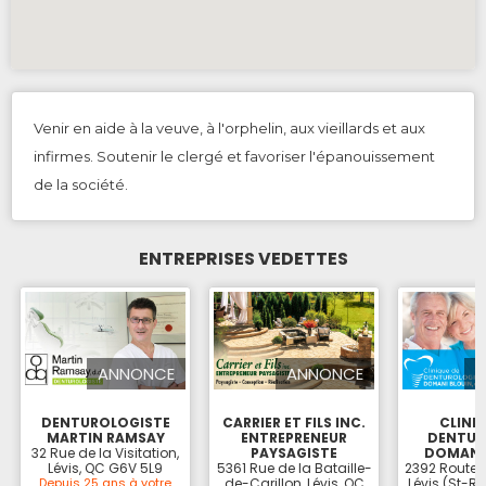
Venir en aide à la veuve, à l'orphelin, aux vieillards et aux
infirmes. Soutenir le clergé et favoriser l'épanouissement
de la société.
ENTREPRISES VEDETTES
ANNONCE
ANNONCE
DENTUROLOGISTE
CARRIER ET FILS INC.
CLINI
MARTIN RAMSAY
ENTREPRENEUR
DENTUR
32 Rue de la Visitation,
PAYSAGISTE
DOMANI
Lévis, QC G6V 5L9
5361 Rue de la Bataille-
2392 Route d
Depuis 25 ans à votre
de-Carillon, Lévis, QC
Lévis (St-R