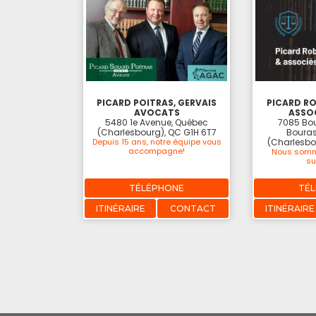
PICARD POITRAS, GERVAIS
PICARD RO
AVOCATS
ASSOC
5480 1e Avenue, Québec
7085 Bou
(Charlesbourg), QC G1H 6T7
Bouras
Depuis 15 ans, notre équipe vous
(Charlesbo
accompagne!
Nous somm
su
TÉLÉPHONE
TÉ
ITINÉRAIRE
CONTACT
ITINÉRAIRE