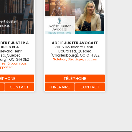
BERT JUSTER &
ADÈLE JUSTER AVOCATE
IÉS S.N.A.
7085 Boulevard Henri-
levard Henri-
Bourassa, Québec
sa, Québec
(Charlesbourg), QC G1H 3E2
urg), QC G1H 3E2
Solution, Stratégie, Succès
es là pour vous
pporter!
LÉPHONE
TÉLÉPHONE
CONTACT
ITINÉRAIRE
CONTACT