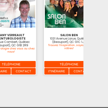
ANY VERREAULT
SALON BEN
ENTUROLOGISTE
1031 Avenue Larue, Québec
Rue Cambert, Québec
(Beauport), QC G1C 1J5
auport), QC G1B 2R9
Trouvez l'inspiration...soyez des
nôtres!
rologie chez vous ou chez
nous!
TÉLÉPHONE
TÉLÉPHONE
RAIRE
CONTACT
ITINÉRAIRE
CONTACT