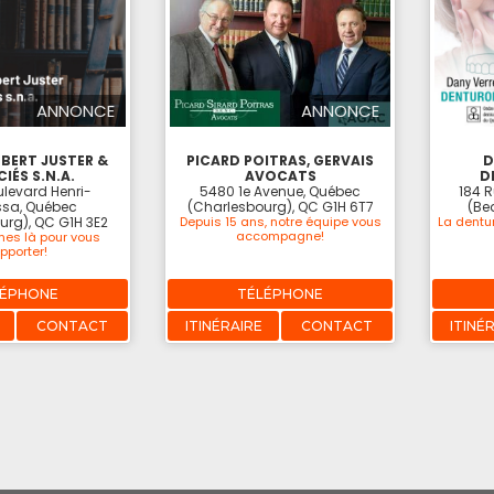
ANNONCE
ANNONCE
BERT JUSTER &
PICARD POITRAS, GERVAIS
D
IÉS S.N.A.
AVOCATS
D
levard Henri-
5480 1e Avenue, Québec
184 
sa, Québec
(Charlesbourg), QC G1H 6T7
(Be
urg), QC G1H 3E2
Depuis 15 ans, notre équipe vous
La dentu
accompagne!
es là pour vous
pporter!
LÉPHONE
TÉLÉPHONE
CONTACT
ITINÉRAIRE
CONTACT
ITINÉ