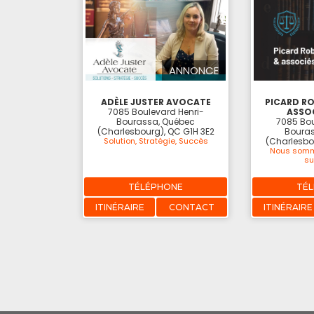
ANNONCE
ADÈLE JUSTER AVOCATE
PICARD RO
7085 Boulevard Henri-
ASSOC
Bourassa, Québec
7085 Bou
(Charlesbourg), QC G1H 3E2
Bouras
Solution, Stratégie, Succès
(Charlesbo
Nous somm
su
TÉLÉPHONE
TÉ
ITINÉRAIRE
CONTACT
ITINÉRAIRE