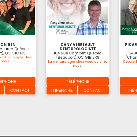
LON BEN
DANY VERREAULT
PICAR
e Larue, Québec
DENTUROLOGISTE
t), QC G1C 1J5
184 Rue Cambert, Québec
5480
piration...soyez des
(Beauport), QC G1B 2R9
(Char
nôtres!
La denturologie chez vous ou chez
Depuis 
nous!
LÉPHONE
TÉLÉPHONE
CONTACT
ITINÉRAIRE
CONTACT
ITINÉ