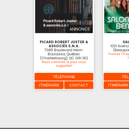
ANNONCE
PICARD ROBERT JUSTER &
SA
ASSOCIÉS S.N.A.
1031 Avenu
7085 Boulevard Henri-
(Beaupor
Bourassa, Québec
Trouvez l'ins
(Charlesbourg), QC G1H 3E2
Nous sommes là pour vous
supporter!
TÉLÉPHONE
TÉ
ITINÉRAIRE
CONTACT
ITINÉRAIRE