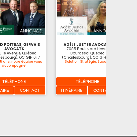
ANNONCE
ANNONCE
D POITRAS, GERVAIS
ADÈLE JUSTER AVOCATE
AVOCATS
7085 Boulevard Henri-
 1e Avenue, Québec
Bourassa, Québec
lesbourg), QC G1H 6T7
(Charlesbourg), QC G1H 3E2
15 ans, notre équipe vous
Solution, Stratégie, Succès
accompagne!
TÉLÉPHONE
TÉLÉPHONE
RAIRE
CONTACT
ITINÉRAIRE
CONTACT